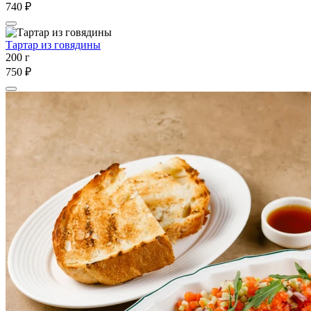
740 ₽
Тартар из говядины
200 г
750 ₽