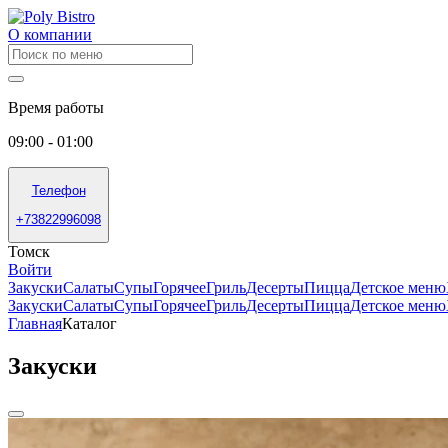
О компании
Время работы
09:00 - 01:00
Телефон
+73822996098
Томск
Войти
Закуски
Салаты
Супы
Горячее
Гриль
Десерты
Пицца
Детское меню
Закуски
Салаты
Супы
Горячее
Гриль
Десерты
Пицца
Детское меню
Главная
Каталог
Закуски