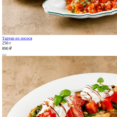
Тартар из лосося
250 г
890 ₽