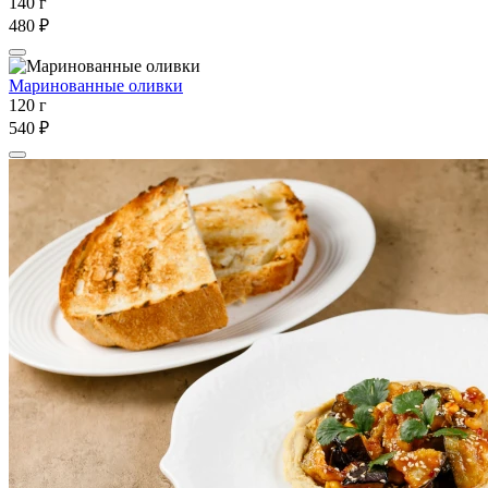
140 г
480 ₽
Маринованные оливки
120 г
540 ₽