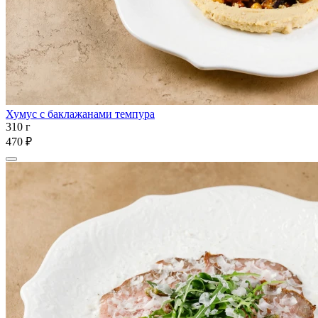
Хумус с баклажанами темпура
310 г
470 ₽