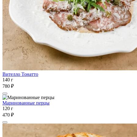
Вителло Тонатто
140 г
780 ₽
Маринованные перцы
120 г
470 ₽